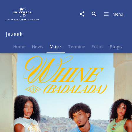
Jazeek
|
Menu
Musik
|
WHINE
Jazeek
(BADALADA)
Home
News
Musik
Termine
Fotos
Biografie