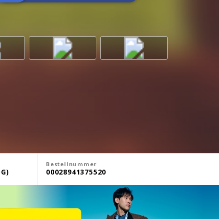
Bestellnummer
G)
00028941375520