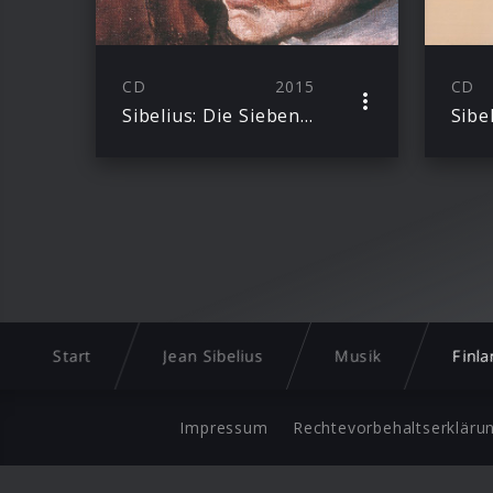
CD
2015
CD
Sibelius: Die Sieben Sinfonien
Sibe
Start
Jean Sibelius
Musik
Finla
Impressum
Rechtevorbehaltserkläru