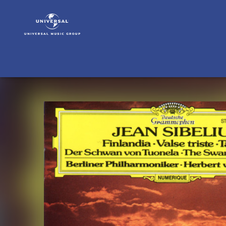
Jean
Sibelius
|
Musik
|
Finlandia
und
Tapiola