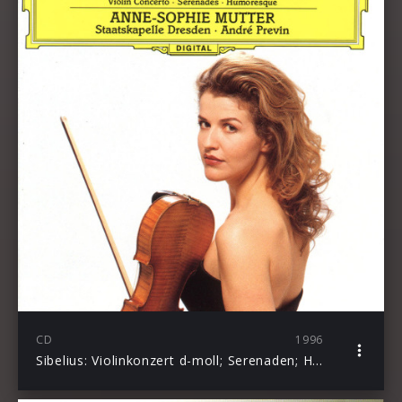
CD
1996
Sibelius: Violinkonzert d-moll; Serenaden; Humoreske