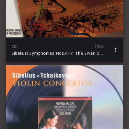
CD
1999
Sibelius: Symphonies Nos.4–7; The Swan of Tuonela; Tapiola