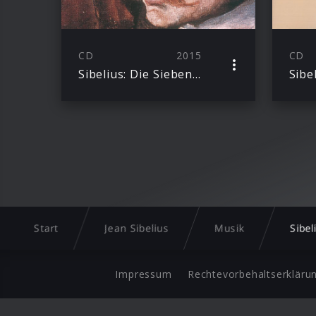
CD
2015
CD
Sibelius: Die Sieben Sinfonien
Sibe
Start
Jean Sibelius
Musik
Sibe
Impressum
Rechtevorbehaltserkläru