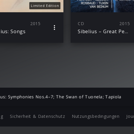
Limited Edition
2015
CD
2015
lius: Songs
Sibelius – Great Performances
lius: Symphonies Nos.4–7; The Swan of Tuonela; Tapiola
ng
Sicherheit & Datenschutz
Nutzungsbedingungen
Jou
Barrierefreiheit Statement