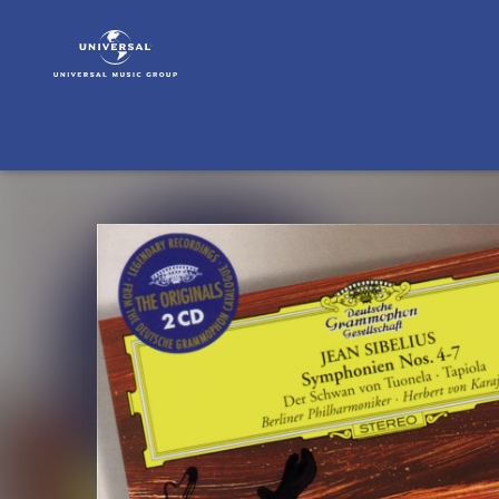
Jean
Sibelius
|
Musik
|
Sibelius:
Symphonies
Nos.4-
7;
The
Swan
of
Tuonela;
Tapiola