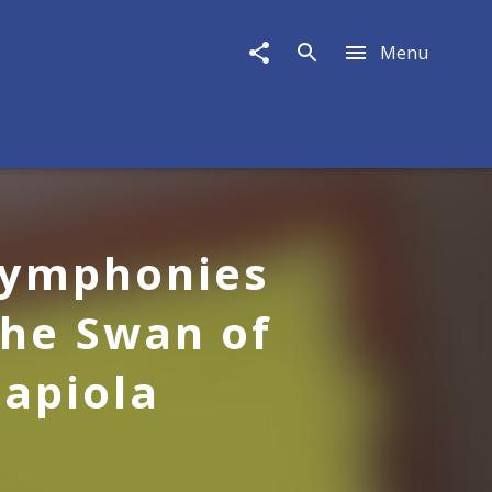
Menu
 Symphonies
The Swan of
Tapiola