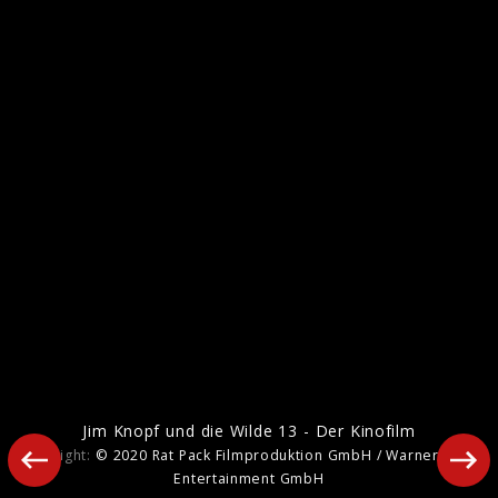
Jim Knopf und Lukas der Lokomotivführer
- Der Kinofilm
Jim Knopf und die Wilde 13 - Der Kinofilm
Copyright:
© 2020 Rat Pack Filmproduktion GmbH / Warner Bros.
Entertainment GmbH