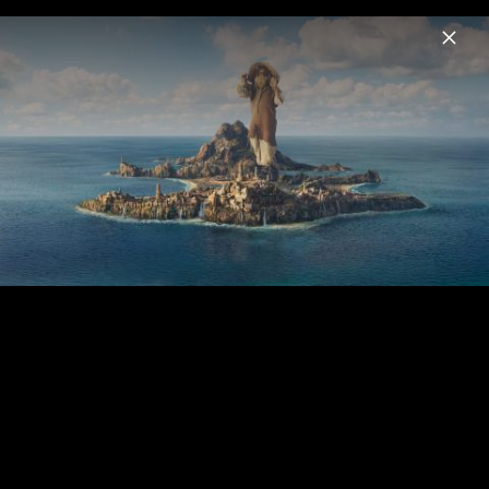
Menu
Jim Knopf
Home
News
Musik
Videos
Fotos
Biografie
Jim Knopf und die Wilde 13 - Der Kinofilm