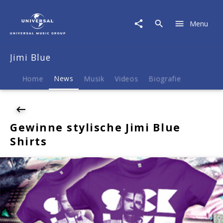
Jimi
Blue
Menu
|
News
|
Jimi Blue
Gewinne
stylische
Jimi
Home
News
Musik
Videos
Biografie
Blue
Shirts
Gewinne stylische Jimi Blue
Shirts