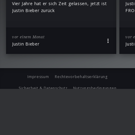
Vier Jahre hat er sich Zeit gelassen, jetzt ist
Just
Justin Bieber zurück
FRO
vor einem Monat
vor 
Justin Bieber
Just
Impressum
Rechtevorbehaltserklärung
Sicherheit & Datenschutz
Nutzungsbedingungen
Journalistenlounge
Für Geschäftspartner
Barrierefreiheit Statement
© Copyright 2026 Universal Music Group N.V. All Rights
Reserved.