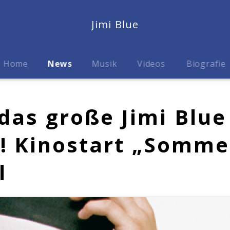
Jimi Blue
Home
News
Musik
Videos
Biografie
 das große Jimi Blue
! Kinostart „Somm
l