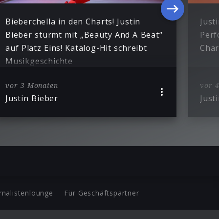
Bieberchella in den Charts! Justin
Just
Bieber stürmt mit „Beauty And A Beat“
Perf
auf Platz Eins! Katalog-Hit schreibt
Char
Musikgeschichte
vor 3 Monaten
vor 
Justin Bieber
Just
rnalistenlounge
Für Geschäftspartner