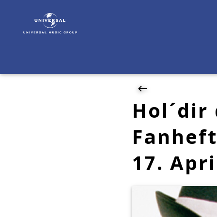
Jimi
Blue
|
News
|
Hol
´dir
das
große
Hol´dir
Jimi
Blue
Fanheft
Fanheft!
Kinostart
17. Apri
„Sommer“
am
17.
April