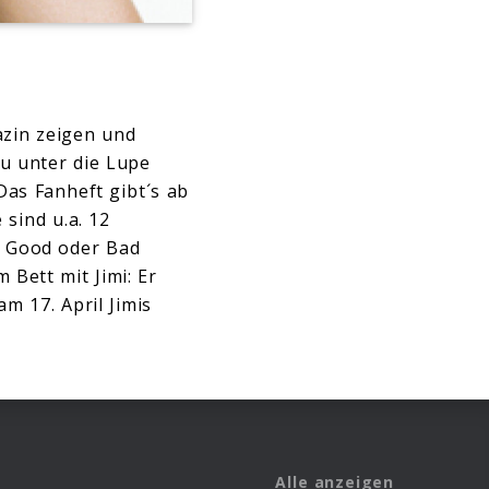
gazin zeigen und
au unter die Lupe
Das Fanheft gibt´s ab
sind u.a. 12
? Good oder Bad
m Bett mit Jimi: Er
am 17. April Jimis
Alle anzeigen