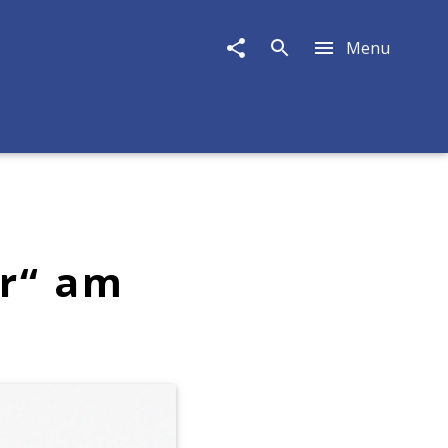
Menu
er“ am