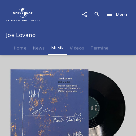
Joe
Lovano
Menu
|
Musik
|
Joe Lovano
Homage
(Exkl.
Signierte
Home
News
Musik
Videos
Termine
LP)