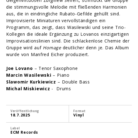
Geigenvirtuosen Zbigniew Seifert, schmückt die Gruppe
die stimmungsvolle Melodie mit fließenden Harmonien
aus, die in eindringliche Rubato-Gefilde gehüllt sind.
Improvisierte Miniaturen vervollständigen ein
Programm, das zeigt, dass Wasilewski und seine Trio-
Kollegen die ideale Ergänzung zu Lovanos einzigartigen
Improvisationslinien sind. Die schlackenlose Chemie der
Gruppe wird auf
Homage
deutlicher denn je. Das Album
wurde von Manfred Eicher produziert.
Joe Lovano
– Tenor Saxophone
Marcin Wasilewski
– Piano
Slawomir Kurkiewicz
– Double Bass
Michal Miskiewicz
- Drums
Veröffentlichung
Format
18.7.2025
Vinyl
Label
ECM Records