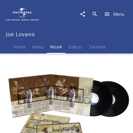
Joe
Lovano
Menu
|
Musik
|
Joe Lovano
Joe
Lovano:
Trio
Home
News
Musik
Videos
Termine
Fascination
(Tone
Poet
Vinyl)