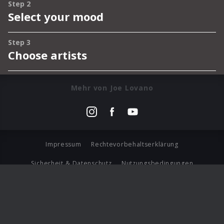
Mehr von Joe Lovano
Impressum
Rechtevorbehaltserklärung
Sicherheit & Datenschutz
Nutzungsbedingungen
Journalistenlounge
Für Geschäftspartner
Barrierefreiheit Statement
© Copyright 2026 Universal Music Group N.V. All Rights