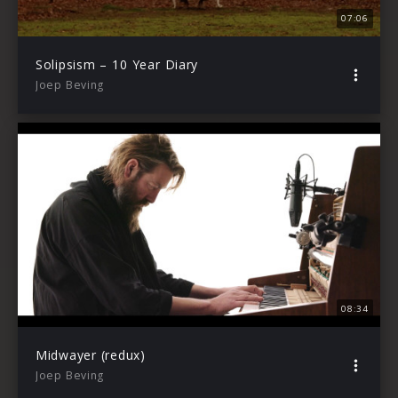
07:06
Solipsism – 10 Year Diary
Joep Beving
08:34
Midwayer (redux)
Joep Beving