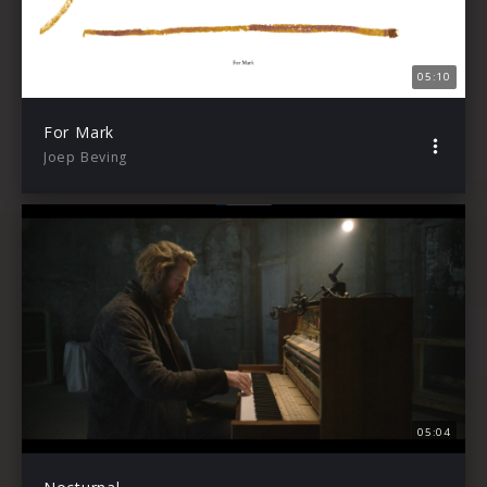
05:10
For Mark
Joep Beving
05:04