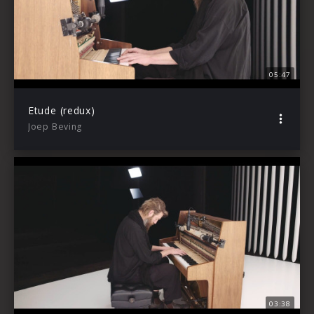
05:47
Etude (redux)
Joep Beving
03:38