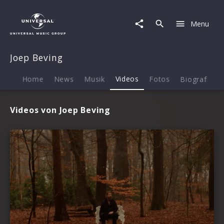
Joep
Beving
Menu
|
Videos
Joep Beving
Home
News
Musik
Videos
Fotos
Biografie
Videos von Joep Beving