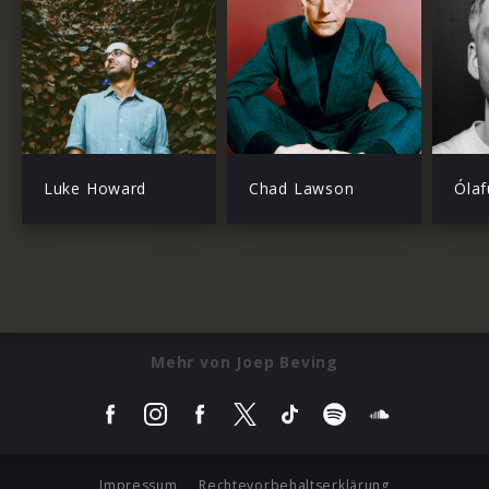
Luke Howard
Chad Lawson
Ólaf
Mehr von Joep Beving
Impressum
Rechtevorbehaltserklärung