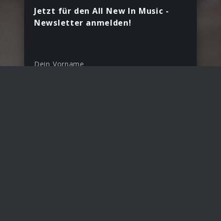
Jetzt für den All New In Music -
Newsletter anmelden!
Dein Vorname
*
Deine E-Mail Adresse
Land
Deutschland
Mit Deiner Anmeldung bestätigst Du, dass Du
den All New In Music Newsletter erhalten
möchtest.
Anmelden
Erhalte Infos zu Releases, Gewinnspielen und Aktionen
per E-Mail. Du kannst Deine Einwilligung jederzeit
widerrufen. Mehr Informationen unter
Sicherheit &
Datenschutz
.