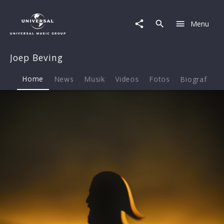
Joep
Beving
Menu
|
Musik
&
Joep Beving
Merch
Home
News
Musik
Videos
Fotos
Biografie