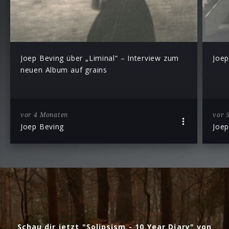
Joep Beving über „Liminal“ – Interview zum
Joep
neuen Album auf grains
vor 4 Monaten
vor 
Joep Beving
Joep
Schau dir jetzt "Solipsism - 10 Year Diary" von