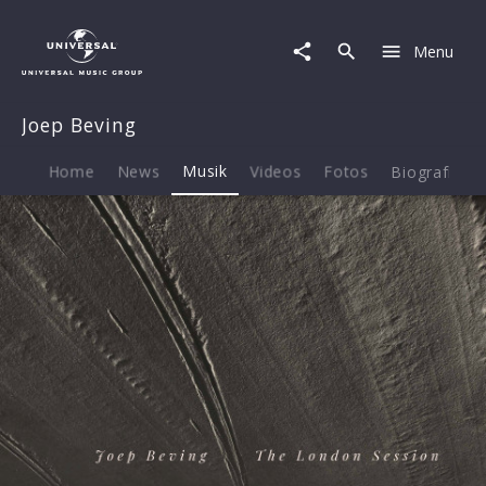
Joep
Beving
Menu
|
Musik
|
Joep Beving
The
London
Session
Home
News
Musik
Videos
Fotos
Biografie