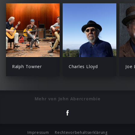
Ralph Towner
Charles Lloyd
Joe
Mehr von John Abercrombie
Impressum
Rechtevorbehaltserklärung