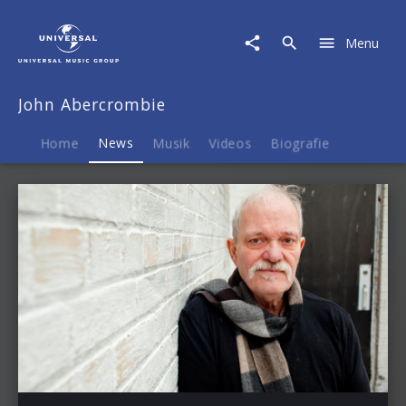
John
Abercrombie
Menu
|
News
John Abercrombie
Home
News
Musik
Videos
Biografie