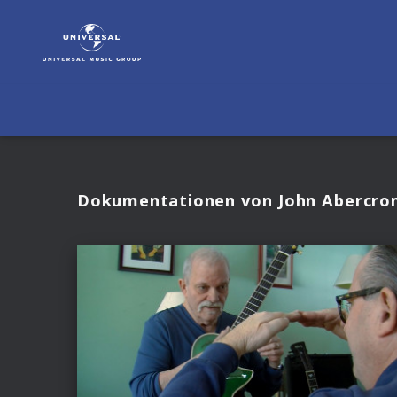
John
Abercrombie
|
Videos
Dokumentationen von John Abercro