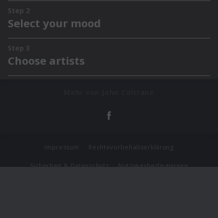
Mehr von John Coltrane
Impressum
Rechtevorbehaltserklärung
Sicherheit & Datenschutz
Nutzungsbedingungen
Journalistenlounge
Für Geschäftspartner
Barrierefreiheit Statement