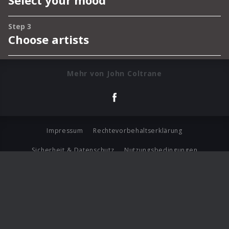
Mehr von John Coltrane
Impressum
Rechtevorbehaltserklärung
Sicherheit & Datenschutz
Nutzungsbedingungen
Journalistenlounge
Für Geschäftspartner
Barrierefreiheit Statement
© Copyright 2026 Universal Music Group N.V. All Rights
Reserved.