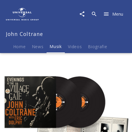
John
Coltrane
Menu
|
Musik
|
John Coltrane
Evenings
At
The
Home
News
Musik
Videos
Biografie
Village
Gate:
John
Coltrane
with
Eric
Dolphy
(2LP)