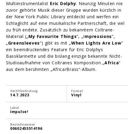
Multiinstrumentalist
Eric Dolphy
. Neunzig Minuten nie
zuvor gehörte Musik dieser Gruppe wurden kürzlich in
der New York Public Library entdeckt und werfen ein
Schlaglicht auf eine musikalische Partnerschaft, die viel
zu früh endete. Zusätzlich zu bekanntem Coltrane-
Material („
My Favourite Things
“, „I
mpressions
“,
„
Greensleeves
“) gibt es mit „
When Lights Are Low
“
ein beeindruckendes Feature für Eric Dolphys
Bassklarinette und die bislang einzige bekannte Nicht-
Studioaufnahme von Coltranes Komposition „
Africa
“
aus dem berühmten „Africa/Brass“-Album.
Veröffentlichung
Format
14.7.2023
Vinyl
Label
Impulse!
Bestellnummer
00602455514196