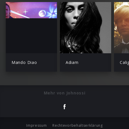
Mando Diao
Adiam
Cali
Mehr von Johnossi
Impressum
Rechtevorbehaltserklärung