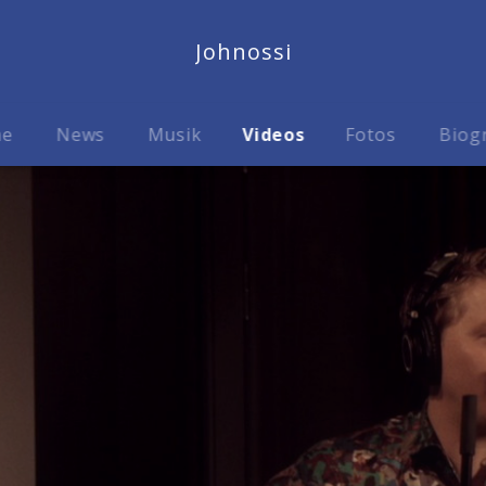
Johnossi
me
News
Musik
Videos
Fotos
Biog