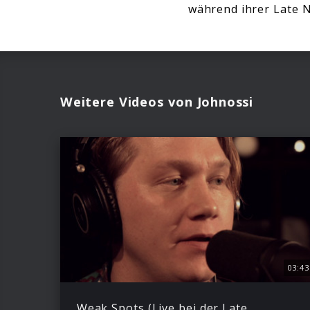
während ihrer Late 
Weitere Videos von Johnossi
03:43
Weak Spots (Live bei der Late Night Session im Rixmixningsverket Stockholm)