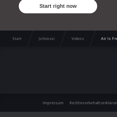
Start
Johnossi
Videos
Air Is F
Impressum
Rechtevorbehaltserkläru