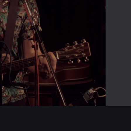
-04:07
Mute
Enter
fullscreen