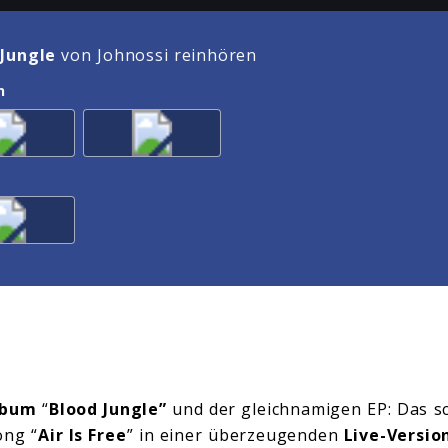
 Jungle
von Johnossi reinhören
n
lbum
“
Blood Jungle”
und der gleichnamigen EP: Das 
ong “
Air Is Free
” in einer überzeugenden
Live-Versio