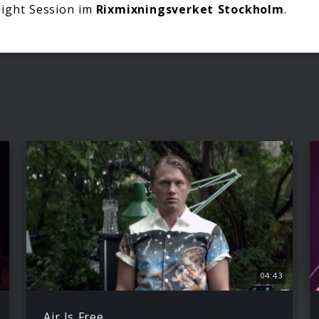
Night Session im
Rixmixningsverket Stockholm
.
04:43
Air Is Free