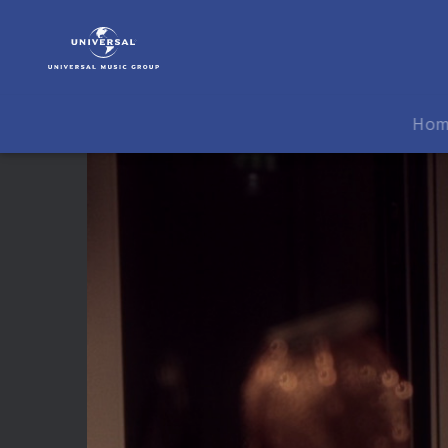
Johnossi
|
Video
|
Air
Ho
Is
Free
(Live
bei
der
Late
Night
Session
im
Rixmixningsverket
Stockholm)