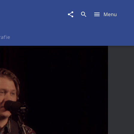
Menu
rafie