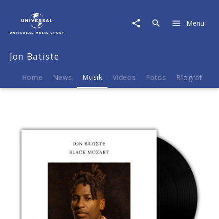
Jon
Batiste
Menu
|
Musik
|
Jon Batiste
Black
Mozart
(Batiste
Home
News
Musik
Videos
Fotos
Biografie
Piano
Series,
Vol.
2
/
LP)