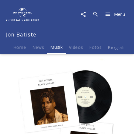
Jon
Batiste
Menu
|
Musik
|
Jon Batiste
Black
Mozart
(Excl.
Home
News
Musik
Videos
Fotos
Biografie
Black
LP
+
signed
Art
Card)