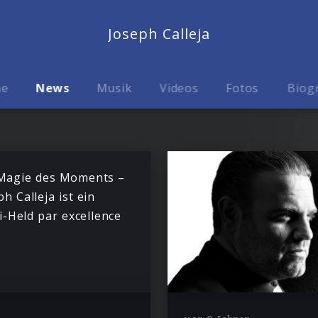
Joseph Calleja
me
News
Musik
Videos
Fotos
Biog
Magie des Moments –
ph Calleja ist ein
i-Held par excellence