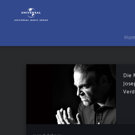
Joseph
Calleja
|
News
Ho
Die 
Jose
Verd