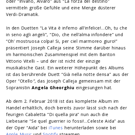
oder “Invano, Alvaro” aus “La forza del destino”
vermitteln große Gefühle und eine Menge düsterer
Verdi-Dramatik.
In den Duetten “La Vita è inferno all’infelice!…Oh, tu che
in seno agli angeli”, “Dio, che nell’alma infondere” und
“Oh’ mostruosa colpa! Si, per ciel marmoreo giuro!”
präsentiert Joseph Calleja seine Stimme darüber hinaus
im harmonischen Zusammenspiel mit dem Bariton
Vittorio Vitelli – und der ist nicht der einzige
musikalische Gast. Ein weiterer Höhepunkt des Albums
ist das berührende Duett “Già nella notte densa” aus der
Oper “Otello
”
, das Joseph Calleja gemeinsam mit der
Sopranistin
Angela Gheorghiu
eingesungen hat.
Ab dem 2. Februar 2018 ist das komplette Album im
Handel erhältlich, doch bereits zuvor lässt sich nach der
feurigen Cabaletta “Di quella pira” nun auch die
Liebesarie “Se quel guerrier io fossi!…Celeste Aida” aus
der Oper “Aida” bei
iTunes
herunterladen sowie bei
Apple Music
und
Spotify
streamen.