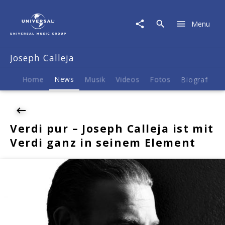
Joseph
Calleja
Menu
|
News
|
Joseph Calleja
Verdi
pur
-
Home
News
Musik
Videos
Fotos
Biografie
Joseph
Calleja
ist
mit
Verdi pur – Joseph Calleja ist mit
Verdi
Verdi ganz in seinem Element
ganz
in
seinem
Element