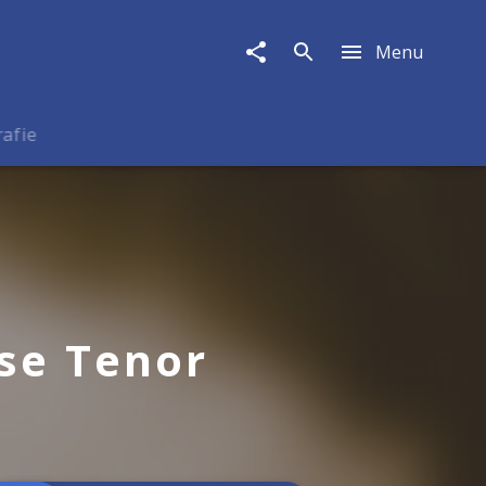
Menu
rafie
se Tenor