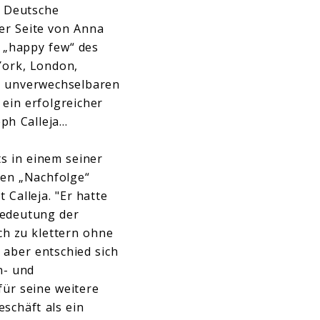
r Deutsche
er Seite von Anna
r „happy few“ des
York, London,
m unverwechselbaren
 ein erfolgreicher
eph Calleja…
s in einem seiner
en „Nachfolge“
 Calleja. "Er hatte
Bedeutung der
och zu klettern ohne
 aber entschied sich
n- und
für seine weitere
schäft als ein