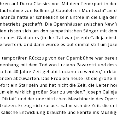
Jahren auf Decca Classics vor. Mit dem Tenorpart in de
fnahme von Bellinis „I Capuleti e i Montecchi“ an d
ranča hatte er schließlich sein Entrée in die Liga de
rnbetriebs geschafft. Die Opernhäuser zwischen New 
Wien rissen sich um den sympathischen Sänger mit de
 eines Gladiators (in der Tat war Joseph Calleja einst
rwerfer!). Und dann wurde es auf einmal still um Jos
n temporären Rückzug von der Opernbühne war bereit
menhang mit dem Tod von Luciano Pavarotti und dess
 hat 40 Jahre Zeit gehabt Luciano zu werden,” erklärt
Chancen abzuwarten. Das Problem heute ist die große 
rt ein Star sein und hat nicht die Zeit, die Leiter h
um ein wirklich großer Star zu werden." Joseph Calleja
 Diktat“ und der unerbittlichen Maschinerie des Oper
rotzen. Er zog sich zurück, nahm sich die Zeit, die er 
kalische Entwicklung brauchte und kehrte ins Musikge