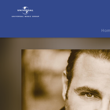
Joseph
Calleja
|
Musik
|
Ho
The
Maltese
Tenor