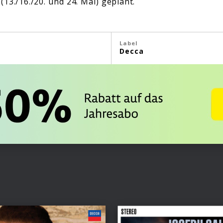
13./16./20. und 24. Mai) geplant.
Label
Decca