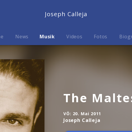
Joseph Calleja
me
News
Musik
Videos
Fotos
Biog
The Malte
VÖ:
20. Mai 2011
Joseph Calleja