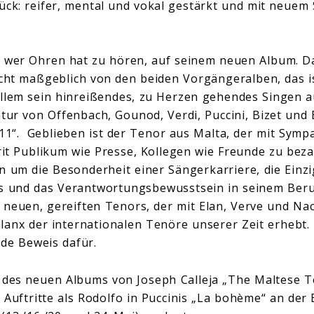
ück: reifer, mental und vokal gestärkt und mit neuem
, wer Ohren hat zu hören, auf seinem neuen Album. D
icht maßgeblich von den beiden Vorgängeralben, das i
llem sein hinreißendes, zu Herzen gehendes Singen a
tur von Offenbach, Gounod, Verdi, Puccini, Bizet und B
011“. Geblieben ist der Tenor aus Malta, der mit Symp
prit Publikum wie Presse, Kollegen wie Freunde zu be
n um die Besonderheit einer Sängerkarriere, die Einzi
es und das Verantwortungsbewusstsein in seinem Beru
neuen, gereiften Tenors, der mit Elan, Verve und Na
lanx der internationalen Tenöre unserer Zeit erhebt.
nde Beweis dafür.
 des neuen Albums von Joseph Calleja „The Maltese Te
 Auftritte als Rodolfo in Puccinis „La bohème“ an der