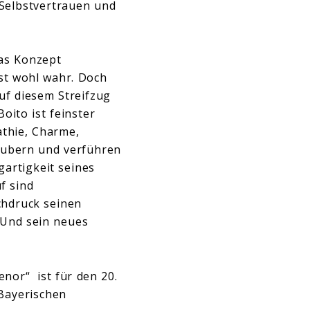
 Selbstvertrauen und
as Konzept
st wohl wahr. Doch
uf diesem Streifzug
oito ist feinster
athie, Charme,
zaubern und verführen
gartigkeit seines
f sind
chdruck seinen
 Und sein neues
nor“ ist für den 20.
 Bayerischen