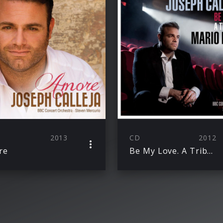
2013
CD
2012
re
Be My Love. A Tribute To Mario Lanza