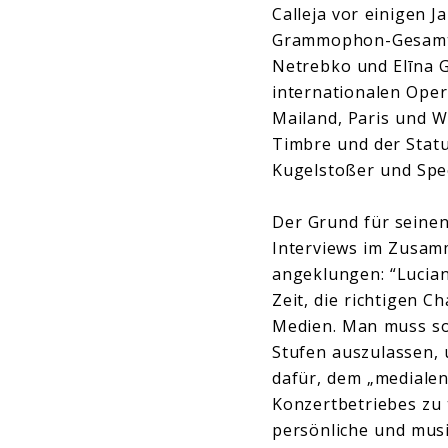
Calleja vor einigen 
Grammophon-Gesamtau
Netrebko und Elīna Ga
internationalen Ope
Mailand, Paris und 
Timbre und der Statur
Kugelstoßer und Spee
Der Grund für seine
Interviews im Zusam
angeklungen: “Luciano
Zeit, die richtigen 
Medien. Man muss sofo
Stufen auszulassen, 
dafür, dem „medialen
Konzertbetriebes zu t
persönliche und musi