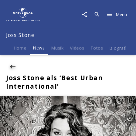
Joss
Stone
Menu
|
News
|
Joss Stone
Joss
Stone
als
Home
News
Musik
Videos
Fotos
Biografie
'Best
Urban
International'
Joss Stone als ‘Best Urban
International’