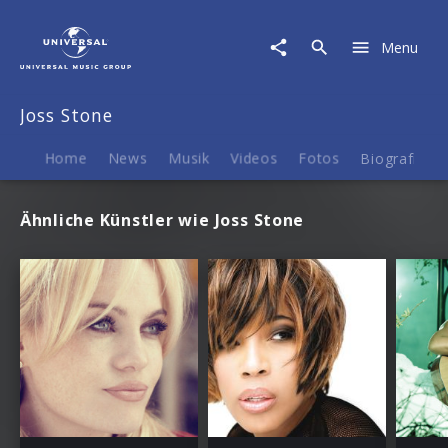
Joss
Stone
Menu
|
Termine
Joss Stone
Home
News
Musik
Videos
Fotos
Biografie
Ähnliche Künstler wie Joss Stone