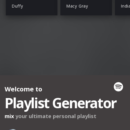
Duffy
Macy Gray
Indi