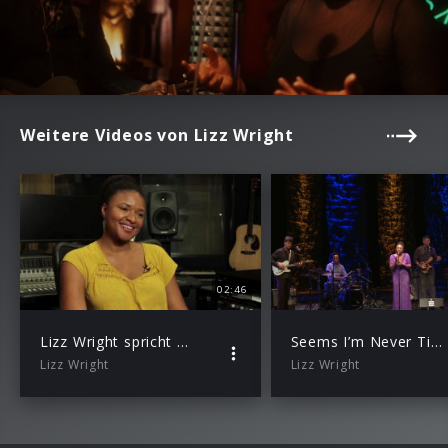
Weitere Videos von Lizz Wright
02:46
Lizz Wright spricht über ihr Album “Grace”
Seems I’m Never Tired Lovin' You (Live 2017)
Lizz Wright
Lizz Wright