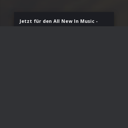
Jetzt für den All New In Music -
Newsletter anmelden!
Dein Vorname
*
Deine E-Mail Adresse
Land
Deutschland
Mit Deiner Anmeldung bestätigst Du, dass Du
den All New In Music Newsletter erhalten
möchtest.
Anmelden