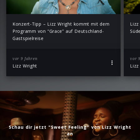
Konzert-Tipp – Lizz Wright kommt mit dem
Lizz
Programm von “Grace” auf Deutschland-
Süd
Gastspielreise
vor 9 Jahren
vor 
Lizz Wright
Lizz
Schau dir jetzt "Sweet Feeling" von Lizz Wright
an