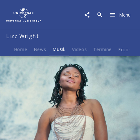
Lizz
Wright
Menu
|
Musik
|
Lizz Wright
Freedom
&
Surrender
Home
News
Musik
Videos
Termine
Fotos
B
(LP)