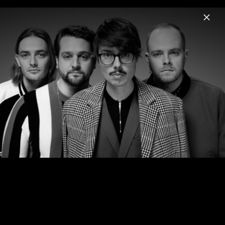
Menu
Joywave
Home
News
Musik
Videos
Fotos
Biografie
Pressebilder 2022