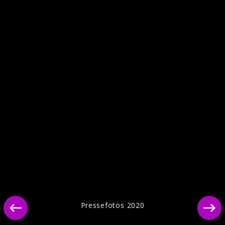
Pressefotos 2020
Pressefotos 2020
Pressefotos, "How Do You Feel Now?",
2015