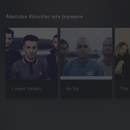
Ähnliche Künstler wie Joywave
I Heart Sharks
Sir Sly
The 