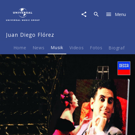
Juan
Diego
Menu
Flórez
|
Musik
Juan Diego Flórez
|
Donizetti:
Don
Home
News
Musik
Videos
Fotos
Biografie
Pasquale