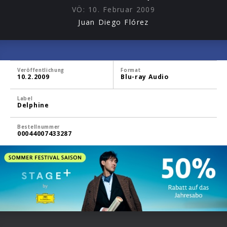
VÖ:
10. Februar 2009
Juan Diego Flórez
Veröffentlichung
Format
10.2.2009
Blu-ray Audio
Label
Delphine
Bestellnummer
00044007433287