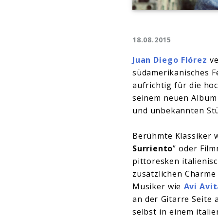
18.08.2015
Juan Diego Flórez
ve
südamerikanisches F
aufrichtig für die h
seinem neuen Album s
und unbekannten Stüc
Berühmte Klassiker w
Surriento
” oder Fil
pittoresken italieni
zusätzlichen Charme 
Musiker wie
Avi Avit
an der Gitarre Seite
selbst in einem itali