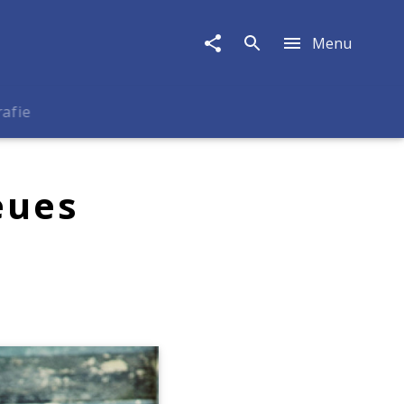
Menu
rafie
eues