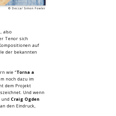
© Decca/ Simon Fowler
, also
er Tenor sich
 Kompositionen auf
ele der bekannten
rn wie “
Torna a
bum noch dazu im
ht dem Projekt
uszeichnet. Und wenn
 und
Craig Ogden
man den Eindruck,