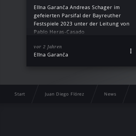
Elīna Garanča Andreas Schager im
gefeierten Parsifal der Bayreuther
Festspiele 2023 unter der Leitung von
Pablo Heras-Casado
vor 2 Jahren
Elīna Garanča
Start
Juan Diego Flórez
News