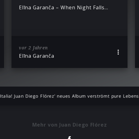
Elīna Garanča – When Night Falls…
vor 2 Jahren
Elīna Garanča
Italia! Juan Diego Flórez' neues Album verströmt pure Leben
Mehr von Juan Diego Flórez