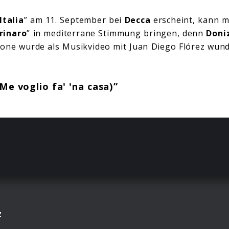
Italia
” am 11. September bei
Decca
erscheint, kann m
rinaro
” in mediterrane Stimmung bringen, denn
Doni
zone wurde als Musikvideo mit Juan Diego Flórez wun
e voglio fa' 'na casa)”
z