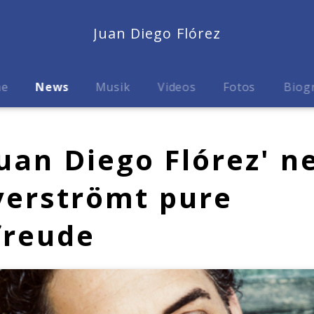
Juan Diego Flórez
me
News
Musik
Videos
Fotos
Biog
 Juan Diego Flórez' n
verströmt pure
freude