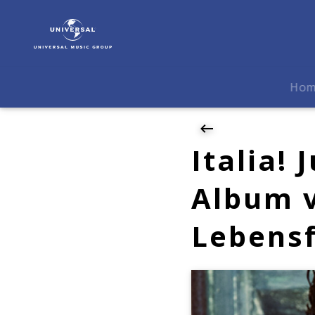
Juan
Diego
Flórez
|
News
Ho
|
Italia!
Juan
Diego
Italia!
Flórez'
neues
Album 
Album
verströmt
Lebens
pure
Lebensfreude