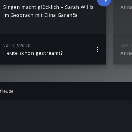
Singen macht glücklich – Sarah Willis
Anna
im Gespräch mit Elīna Garanča
vor 4 Jahren
vor 5
Heute schon gestreamt?
Ann
sfreude