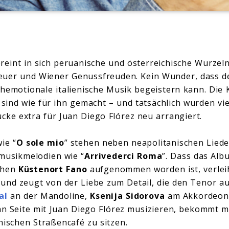
reint in sich peruanische und österreichische Wurzeln
euer und Wiener Genussfreuden. Kein Wunder, dass d
ochemotionale italienische Musik begeistern kann. Die
ind wie für ihn gemacht – und tatsächlich wurden vi
ke extra für Juan Diego Flórez neu arrangiert.
ie “
O sole mio
” stehen neben neapolitanischen Liede
mmusikmelodien wie “
Arrivederci Roma
”. Dass das Al
schen
Küstenort Fano
aufgenommen worden ist, verlei
und zeugt von der Liebe zum Detail, die den Tenor a
al
an der Mandoline,
Ksenija Sidorova
am Akkordeon
 an Seite mit Juan Diego Flórez musizieren, bekommt 
enischen Straßencafé zu sitzen.