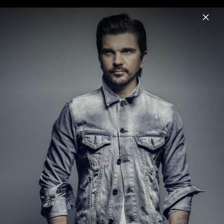
Menu
Juanes
Home
News
Musik
Videos
Fotos
"Loco De Amor" Pressefotos 2015