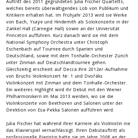
Auftritt des 2011 gegründeten Julia Fischer Quartetts,
welches bereits überwältigendes Lob von Publikum und
Kritikern erhalten hat. Im Frühjahr 2013 wird sie Werke
von Bach, Ysaÿe und Hindemith als Solokonzerte in der
Zankel Hall (Carnegie Hall) sowie an der Universität
Princeton aufführen. Kurz danach wird sie mit dem
National Symphony Orchestra unter Christoph
Eschenbach auf Tournee durch Spanien und
Deutschland, sowie mit dem Tonhalle-Orchester Zürich
unter Zinman auf Deutschlandtournee gehen.
Gleichzeitig erscheint auf Decca ihre 2012er-Aufnahme
von Bruchs Violinkonzert Nr. 1 und Dvořáks
Violinkonzert mit Zinman und dem Tonhalle-Orchester.
Ein weiteres Highlight wird ihr Debüt mit den Wiener
Philharmonikern im Mai 2013 werden, wo sie die
Violinkonzerte von Beethoven und Salonen unter der
Direktion von Esa-Pekka Salonen aufführen wird.
Julia Fischer hat während ihrer Karriere als Violinistin nie
das Klavierspiel vernachlässigt. Ihren Debütauftritt als
professionelle Pianistin hatte sie im Jahre 2008 an der