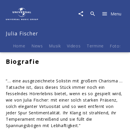
Julia
Fischer
Menu
|
Biografie
Julia Fischer
Home
News
Musik
Videos
Termine
Fotos
B
Biografie
“… eine ausgezeichnete Solistin mit großem Charisma …
Tatsache ist, dass dieses Stück immer noch ein
fesselndes Hörerlebnis bietet, wenn es so gespielt wird,
wie von Julia Fischer: mit einer solch starken Präsenz,
solch eleganter Virtuosität und so weit entfernt von
jeder Spur Sentimentalität. Ihr Klang ist strahlend, ihr
Temperament mitreißend und sie füllt die
Spannungsbögen mit Lebhaftigkeit.”