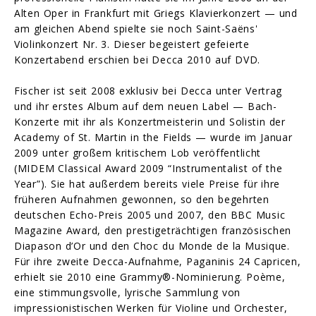
Alten Oper in Frankfurt mit Griegs Klavierkonzert — und
am gleichen Abend spielte sie noch Saint-Saëns'
Violinkonzert Nr. 3. Dieser begeistert gefeierte
Konzertabend erschien bei Decca 2010 auf DVD.
Fischer ist seit 2008 exklusiv bei Decca unter Vertrag
und ihr erstes Album auf dem neuen Label — Bach-
Konzerte mit ihr als Konzertmeisterin und Solistin der
Academy of St. Martin in the Fields — wurde im Januar
2009 unter großem kritischem Lob veröffentlicht
(MIDEM Classical Award 2009 “Instrumentalist of the
Year”). Sie hat außerdem bereits viele Preise für ihre
früheren Aufnahmen gewonnen, so den begehrten
deutschen Echo-Preis 2005 und 2007, den BBC Music
Magazine Award, den prestigeträchtigen französischen
Diapason d’Or und den Choc du Monde de la Musique.
Für ihre zweite Decca-Aufnahme, Paganinis 24 Capricen,
erhielt sie 2010 eine Grammy®-Nominierung. Poème,
eine stimmungsvolle, lyrische Sammlung von
impressionistischen Werken für Violine und Orchester,