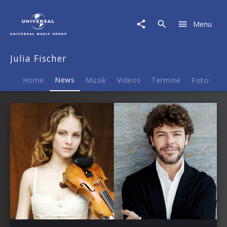
Julia
Fischer
Menu
|
News
Julia Fischer
Home
News
Musik
Videos
Termine
Fotos
B