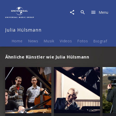
Julia
Hülsmann
Menu
|
Termine
Julia Hülsmann
Home
News
Musik
Videos
Fotos
Biografie
Ähnliche Künstler wie Julia Hülsmann