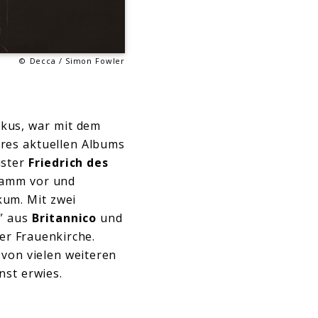
© Decca / Simon Fowler
rkus, war mit dem
es aktuellen Albums
ister
Friedrich des
gramm vor und
kum. Mit zwei
” aus
Britannico
und
er Frauenkirche.
 von vielen weiteren
st erwies.