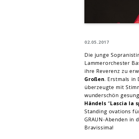
02.05.2017
Die junge Sopranisti
Lammerorchester Ba
ihre Reverenz zu er
Großen
. Erstmals in
überzeugte mit Stim
wunderschön gesung
Händels
“
Lascia la 
Standing ovations für
GRAUN-Abenden in di
Bravissima!