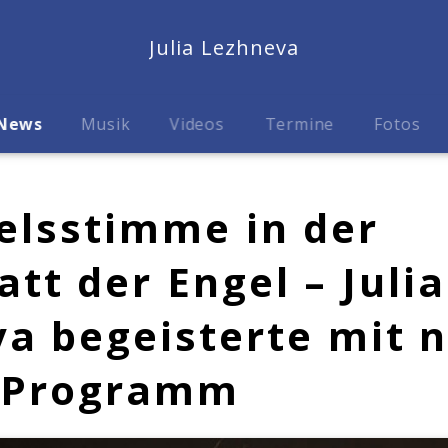
Julia Lezhneva
News
Musik
Videos
Termine
Fotos
elsstimme in der
tt der Engel – Julia
a begeisterte mit
-Programm