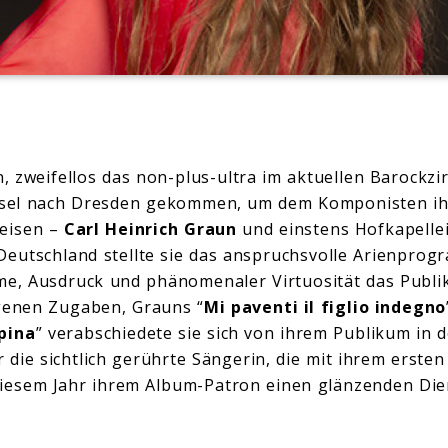
n, zweifellos das non-plus-ultra im aktuellen Barockzi
sel nach Dresden gekommen, um dem Komponisten ihr
weisen –
Carl Heinrich Graun
und einstens Hofkapelle
 Deutschland stellte sie das anspruchsvolle Arienpro
me, Ausdruck und phänomenaler Virtuosität das Publi
enen Zugaben, Grauns “
Mi paventi il figlio indegno
spina
” verabschiedete sie sich von ihrem Publikum in d
 die sichtlich gerührte Sängerin, die mit ihrem ersten
esem Jahr ihrem Album-Patron einen glänzenden Dien