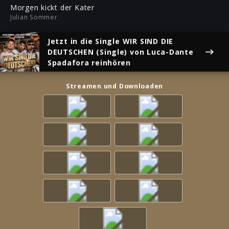
ful
Morgen kickt der Kater
Julian Sommer
Jetzt in die Single
WIR SIND DIE
DEUTSCHEN (Single)
von Luca-Dante
Spadafora reinhören
Streamen und Downloaden