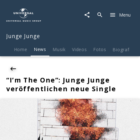
Junge
Junge
Menu
|
News
|
Junge Junge
"I'm
The
One":
Home
News
Musik
Videos
Fotos
Biografie
Junge
Junge
veröffentlichen
neue
“I’m The One”: Junge Junge
Single
veröffentlichen neue Single