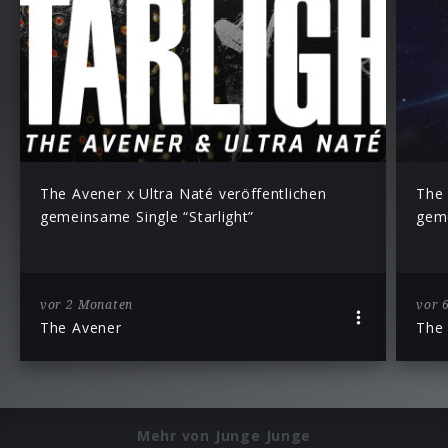
The Avener x Ultra Naté veröffentlichen
The 
gemeinsame Single “Starlight”
geme
vor 2 Monaten
vor 
The Avener
The
Mehr von Junge Junge