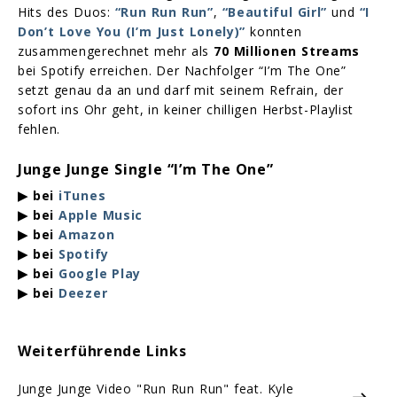
Hits des Duos:
“Run Run Run”
,
“Beautiful Girl”
und
“I
Don’t Love You (I’m Just Lonely)”
konnten
zusammengerechnet mehr als
70 Millionen Streams
bei Spotify erreichen. Der Nachfolger “I’m The One”
setzt genau da an und darf mit seinem Refrain, der
sofort ins Ohr geht, in keiner chilligen Herbst-Playlist
fehlen.
Junge Junge Single “I’m The One”
▶ bei
iTunes
▶ bei
Apple Music
▶ bei
Amazon
▶ bei
Spotify
▶ bei
Google Play
▶ bei
Deezer
Weiterführende Links
Junge Junge Video "Run Run Run" feat. Kyle