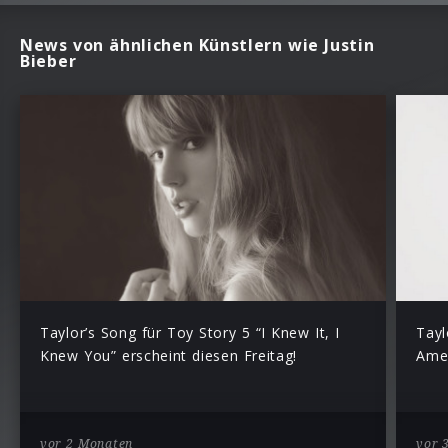
News von ähnlichen Künstlern wie Justin
Bieber
Taylor’s Song für Toy Story 5 “I Knew It, I
Tayl
Knew You” erscheint diesen Freitag!
Amer
vor 2 Monaten
vor 