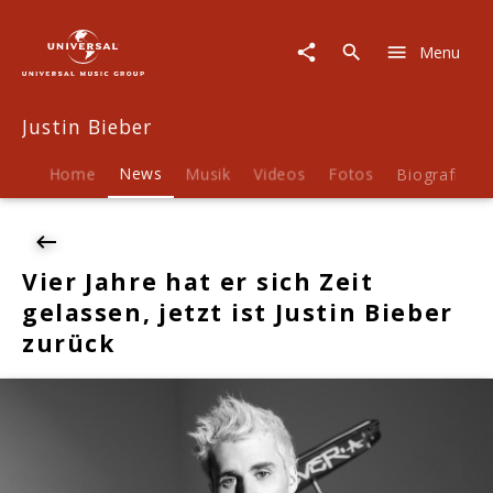
Justin
Bieber
Menu
|
News
|
Justin Bieber
Vier
Jahre
hat
Home
News
Musik
Videos
Fotos
Biografie
er
sich
Zeit
gelassen,
Vier Jahre hat er sich Zeit
jetzt
gelassen, jetzt ist Justin Bieber
ist
Justin
zurück
Bieber
zurück