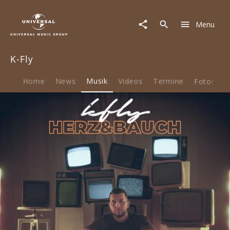
K-
Fly
Menu
|
Musik
|
K-Fly
Herz
&
Bauch
Home
News
Musik
Videos
Termine
Fotos
B