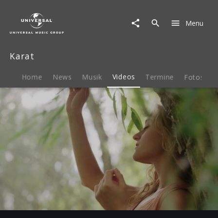
Karat
|
Menu
Video
|
Hoffnung
Karat
Home
News
Musik
Videos
Termine
Fotos
B
Play
03:22
Play
Mute
Ent