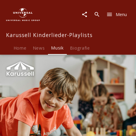
Karussell
Kinderlieder-
Menu
Playlists
|
Musik
Karussell Kinderlieder-Playlists
|
Kinderlieder
Spielen
Home
News
Musik
Biografie