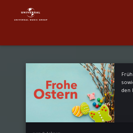
Karussell
Kinderlieder-
Playlists
|
News
Früh
sowi
den 