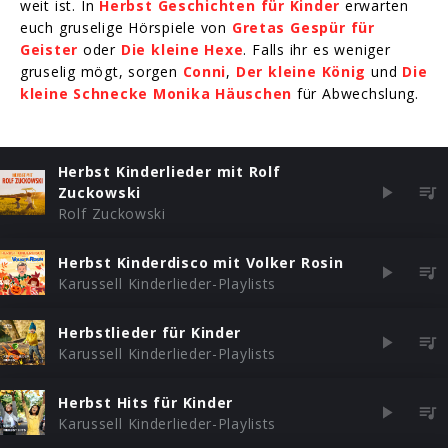
weit ist. In
Herbst Geschichten für Kinder
erwarten
euch gruselige Hörspiele von
Gretas Gespür für
Geister
oder
Die kleine Hexe
. Falls ihr es weniger
gruselig mögt, sorgen
Conni
,
Der kleine König
und
Die
kleine Schnecke Monika Häuschen
für Abwechslung.
Herbst Kinderlieder mit Rolf
Zuckowski
Rolf Zuckowski
Herbst Kinderdisco mit Volker Rosin
Karussell Kinderlieder-Playlists
Herbstlieder für Kinder
Karussell Kinderlieder-Playlists
Herbst Hits für Kinder
Karussell Kinderlieder-Playlists