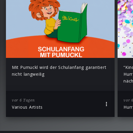
Mit Pumuckl wird der Schulanfang garantiert
“Kin
nicht langweilig
Hurr
näch
vor 6 Tagen
vor 
Various Artists
Hurr