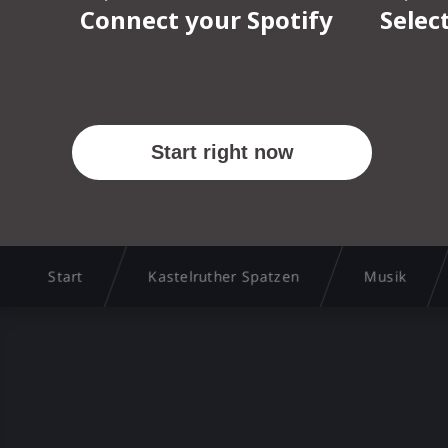
Start
Kastelruther Spatzen
Musik