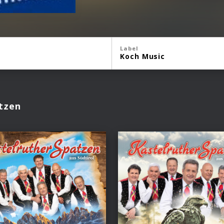
Label
Koch Music
tzen