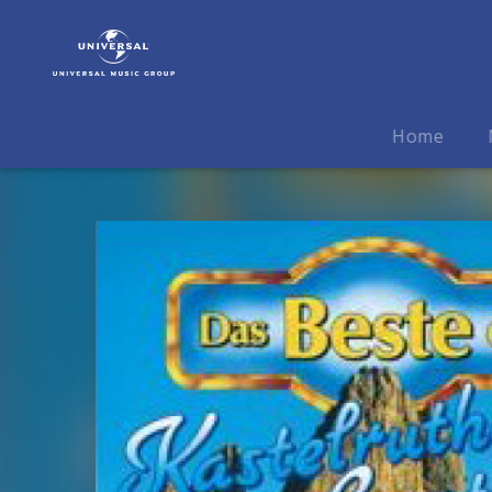
Kastelruther
Spatzen
|
Musik
|
Home
Das
Beste
der
Kastelruther
Spatzen