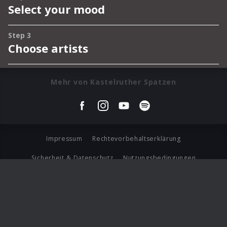
Mehr von Kastelruther Spatzen
Impressum
Rechtevorbehaltserklärung
Sicherheit & Datenschutz
Nutzungsbedingungen
Journalistenlounge
Für Geschäftspartner
Barrierefreiheit Statement
© Copyright 2026 Universal Music Group N.V. All Rights
Reserved.