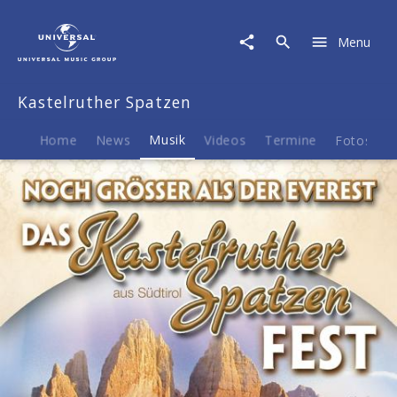
Kastelruther
Spatzen
Menu
|
Musik
|
Kastelruther Spatzen
Noch
Größer
Als
Home
News
Musik
Videos
Termine
Fotos
B
Der
Everest:
Das
Spatzen
Fest