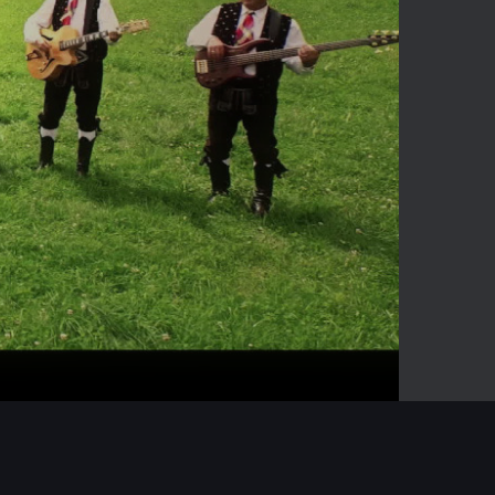
03:40
Mute
Enter
fullscreen