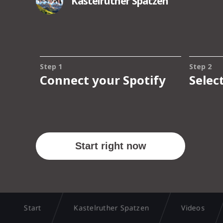
Start
Kastelruther Spatzen
Videos