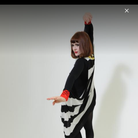
Menu
Kate Nash
Home
News
Musik
Videos
Fotos
Biografie
Kate Nash Showcase Berlin