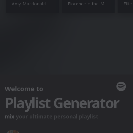
Amy Macdonald
Florence + the Machine
Elli