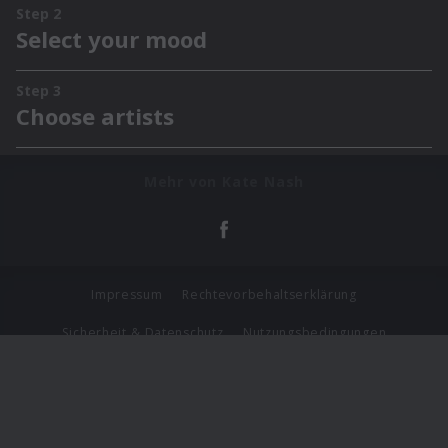
Mehr von Kate Nash
Impressum
Rechtevorbehaltserklärung
Sicherheit & Datenschutz
Nutzungsbedingungen
Journalistenlounge
Für Geschäftspartner
Barrierefreiheit Statement
© Copyright 2026 Universal Music Group N.V. All Rights