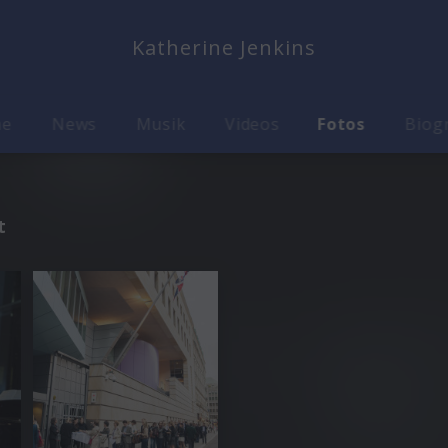
Katherine Jenkins
me
News
Musik
Videos
Fotos
Biog
t