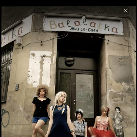
Menu
Katzenjammer
Home
News
Musik
Videos
Fotos
Biografie
Live